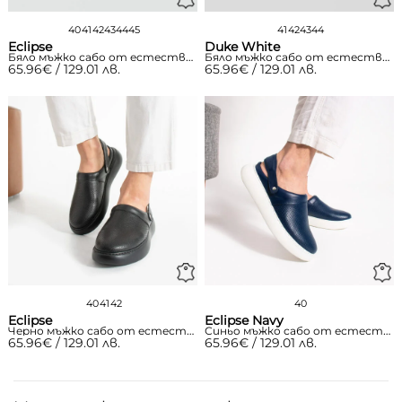
40
41
42
43
44
45
41
42
43
44
Eclipse
Duke White
Бяло мъжко сабо от естествена кожа с каишка
Бяло мъжко сабо от естествена кожа с катарама
65.96
€
/ 129.01 лв.
65.96
€
/ 129.01 лв.
40
41
42
40
Eclipse
Eclipse Navy
Черно мъжко сабо от естествена кожа с каишка
Синьо мъжко сабо от естествена кожа с каишка
65.96
€
/ 129.01 лв.
65.96
€
/ 129.01 лв.