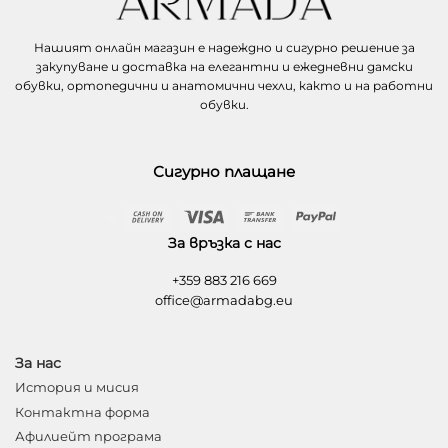
Нашият онлайн магазин е надеждно и сигурно решение за
закупуване и доставка на елегантни и ежедневни дамски
обувки, ортопедични и анатомични чехли, както и на работни
обувки.
Сигурно плащане
Cash
Visa
Bank
PayPal
On
Transfer
За връзка с нас
Delivery
+359 883 216 669
office@armadabg.eu
За нас
История и мисия
Контактна форма
Афилиейт програма