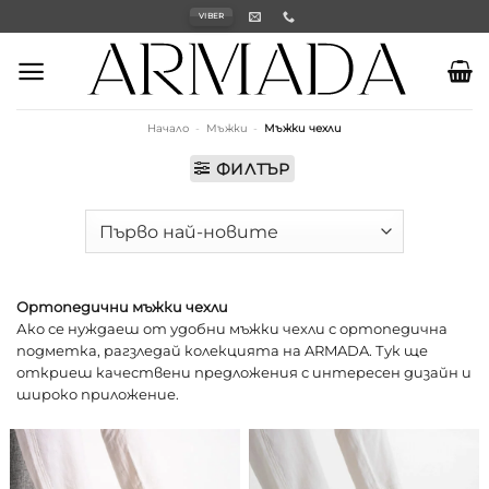
Skip
VIBER
to
content
Начало
-
Мъжки
-
Мъжки чехли
ФИЛТЪР
Ортопедични мъжки чехли
Ако се нуждаеш от удобни мъжки чехли с ортопедична
подметка, рагзледай колекцията на ARMADA. Тук ще
откриеш качествени предложения с интересен дизайн и
широко приложение.