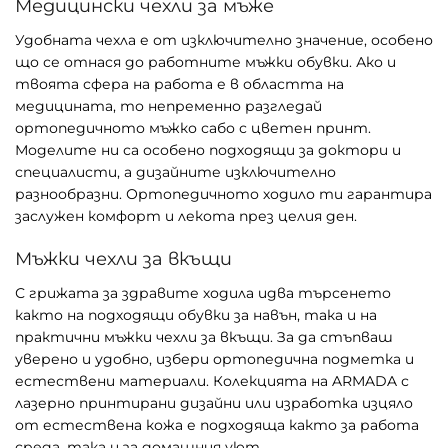
Медицински чехли за мъже
Удобната чехла е от изключително значение, особено
що се отнася до работните мъжки обувки. Ако и
твоята сфера на работа е в областта на
медицината, то непременно разгледай
ортопедичното мъжко сабо с цветен принт.
Моделите ни са особено подходящи за доктори и
специалисти, а дизайните изключително
разнообразни. Ортопедичното ходило ти гарантира
заслужен комфорт и лекота през целия ден.
Мъжки чехли за вкъщи
С грижата за здравите ходила идва търсенето
както на подходящи обувки за навън, така и на
практични мъжки чехли за вкъщи. За да стъпваш
уверено и удобно, избери ортопедична подметка и
естествени материали. Колекцията на ARMADA с
лазерно принтирани дизайни или изработка изцяло
от естествена кожа е подходяща както за работа
среда, така и за домашния уют.