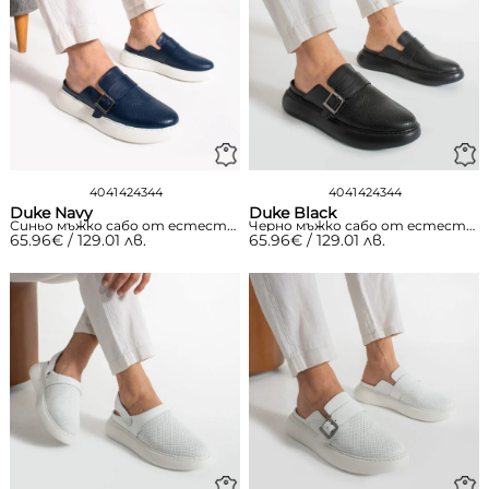
40
41
42
43
44
40
41
42
43
44
Duke Navy
Duke Black
Синьо мъжко сабо от естествена кожа с катарама
Черно мъжко сабо от естествена кожа с катарама
65.96
€
/ 129.01 лв.
65.96
€
/ 129.01 лв.