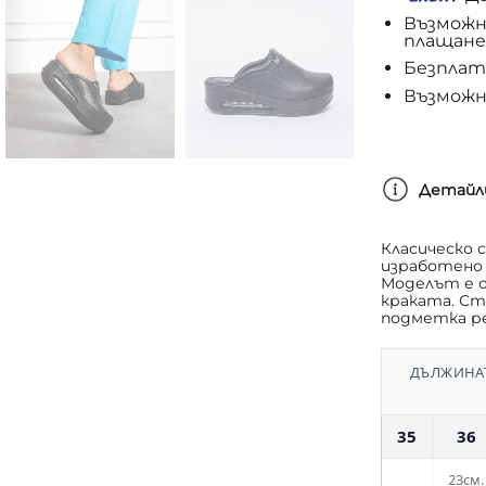
Възможн
плащане
Безплатн
Възможн
Детайл
Класическо 
изработено
Моделът е о
краката. Ст
подметка ре
ДЪЛЖИНАТ
35
36
23см.