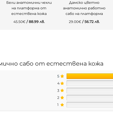
Бели анатомични чехли
Дамско цветно
на платформа от
анатомично работно
естествена кожа
сабо на платформа
45.50
€
/ 88.99 лв.
29.00
€
/ 56.72 лв.
мично сабо от естествена кожа
5
4
3
2
1