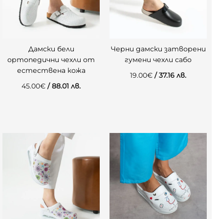
Дамски бели
Черни дамски затворени
ортопедични чехли от
гумени чехли сабо
естествена кожа
19.00
€
/ 37.16 лв.
45.00
€
/ 88.01 лв.