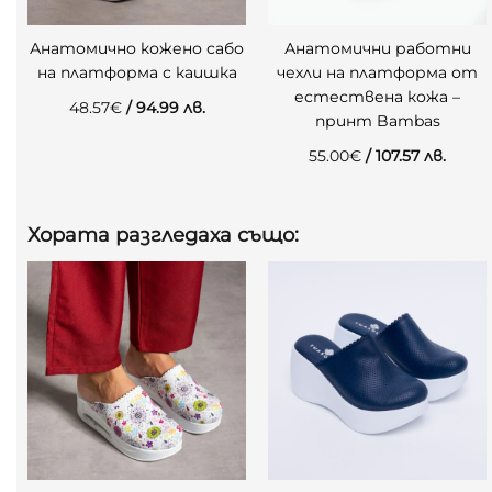
Анатомично кожено сабо
Анатомични работни
на платформа с каишка
чехли на платформа от
естествена кожа –
48.57
€
/ 94.99 лв.
принт Bambas
55.00
€
/ 107.57 лв.
Хората разгледаха също: