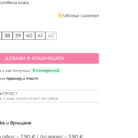
ествена кожа
таблица с размери
38
39
40
41
42
а Черно анатомично сабо от естествена кожа
ДОБАВИ В КОШНИЦАТА
а и ще получиш
в понеделник
има
преглед и тест
.
ЪПРОС?
Е С НАШ КОНСУЛТАНТ ПО VIBER
ка и Връщане
 офис – 2,90 € | До адрес – 3,90 €