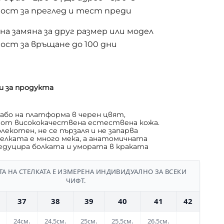
ост за преглед и тест преди
а замяна за друг размер или модел
ост за връщане до 100 дни
и за продукта
сабо на платформа в черен цвят,
 от висококачествена естествена кожа.
лекотен, не се пързаля и не запарва
елката е много мека, а анатомичната
дуцира болката и умората в краката
А НА СТЕЛКАТА Е ИЗМЕРЕНА ИНДИВИДУАЛНО ЗА ВСЕКИ
ЧИФТ.
37
38
39
40
41
42
24см.
24,5см.
25см.
25,5см.
26.5см.