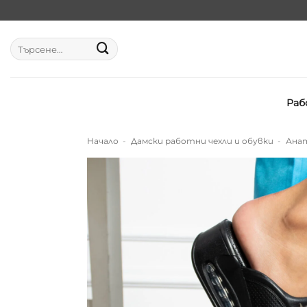
Skip
to
content
Търсене
за:
Раб
Начало
-
Дамски работни чехли и обувки
-
Анат