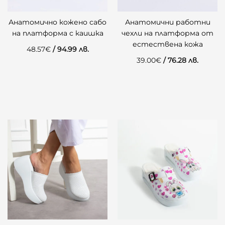
Анатомично кожено сабо
Анатомични работни
на платформа с каишка
чехли на платформа от
естествена кожа
48.57
€
/ 94.99 лв.
39.00
€
/ 76.28 лв.