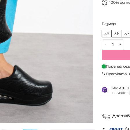
100% ест
Размери:
35
36
37
количество з
Поръчай сег
🔍
Пратката 
ИМАШ В
СВЪРЖИ С
Достав
До