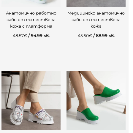
Анатомично работно
Медицинско анатомично
сабо от естествена
сабо от естествена
кожа с платформа
кожа
48.57
€
/ 94.99 лв.
45.50
€
/ 88.99 лв.