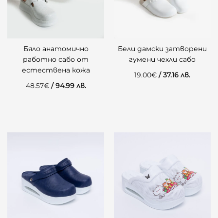
Бяло анатомично
Бели дамски затворени
работно сабо от
гумени чехли сабо
естествена кожа
19.00
€
/ 37.16 лв.
48.57
€
/ 94.99 лв.