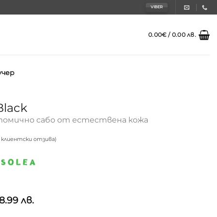
VIBER
0.00
€
/ 0.00 лв.
учер
Black
томично сабо от естествена кожа
клиентски отзива)
и
8.99 лв.