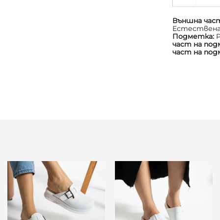
Външна час
Естествена
Подметка:
част на по
част на по