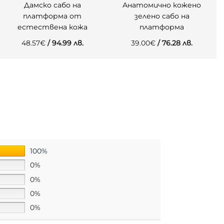
Дамско сабо на
Анатомично кожено
платформа от
зелено сабо на
естествена кожа
платформа
48.57
€
/ 94.99 лв.
39.00
€
/ 76.28 лв.
100%
0%
0%
0%
0%