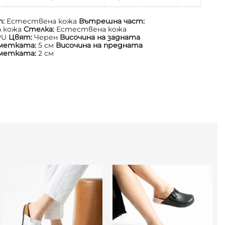
т:
Естествена кожа
Вътрешна част:
 кожа
Стелка:
Естествена кожа
PU
Цвят:
Черен
Височина на задната
дметката:
5 см
Височина на предната
дметката:
2 см