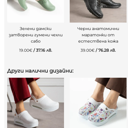
Зелени дамски
Черни анатомични
затворени гумени чехли
маратонки от
сабо
естествена кожа
19.00
€
/ 37.16 лв.
39.00
€
/ 76.28 лв.
Други налични дизайни: