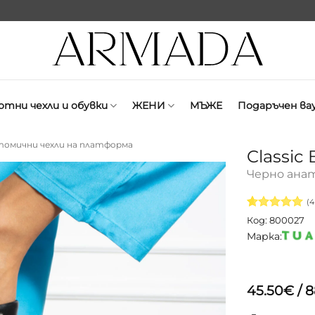
отни чехли и обувки
ЖЕНИ
МЪЖЕ
Подаръчен ва
омични чехли на платформа
Classic 
Черно ана
(
4
Оценен
4
5
Код: 800027
от 5,
Марка:
базирано
на
потребителск
оценки
45.50
€
/ 8