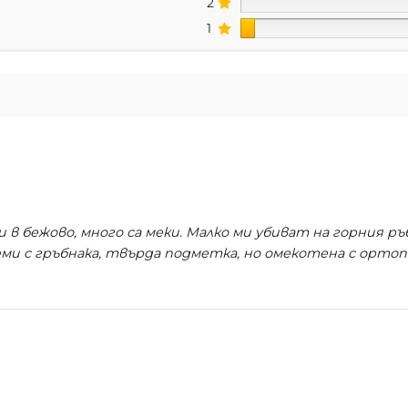
2
1
и в бежово, много са меки. Малко ми убиват на горния ръб
еми с гръбнака, твърда подметка, но омекотена с ортоп