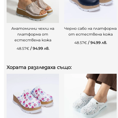
Анатомични чехли на
Черно сабо на платформа
платформа от
от естествена кожа
естествена кожа
48.57
€
/ 94.99 лв.
48.57
€
/ 94.99 лв.
Хората разгледаха също: