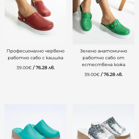
Професионално червено
Зелено анатомично
работно сабо с каишка
работно сабо от
естествена кожа
39.00
€
/ 76.28 лв.
39.00
€
/ 76.28 лв.