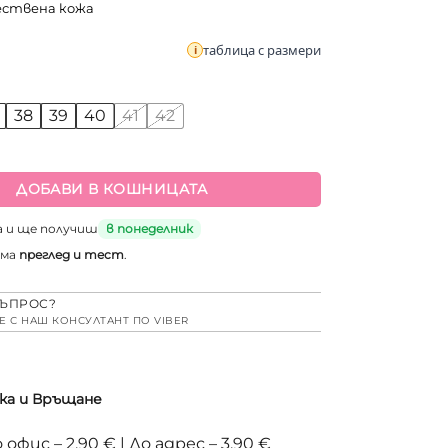
ествена кожа
таблица с размери
38
39
40
41
42
а Дамски бели чехли от естествена кожа
ДОБАВИ В КОШНИЦАТА
а и ще получиш
в понеделник
има
преглед и тест
.
ЪПРОС?
Е С НАШ КОНСУЛТАНТ ПО VIBER
ка и Връщане
 офис – 2,90 € | До адрес – 3,90 €