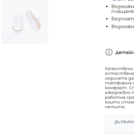
Възможн
плащане
Безплатн
Възможн
Детайл
Качествени 
естествена 
ходилата да
платформа щ
комфорт. Ст
ежедневно п
работна сре
които стоят
петите.
ДЪЛЖИНА