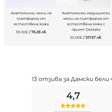
Анатомични чехли на
Анатомични медицински
платформа от
чехли на платформа от
естествена кожа
естествена кожа с
принт Dentalis
39.00
€
/ 76.28 лв.
55.00
€
/ 107.57 лв.
13 отзива за
Дамски бели
4,7