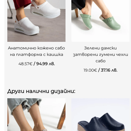
Анатомично кожено сабо
Зелени дамски
на платформа с каишка
затворени гумени чехли
сабо
48.57
€
/ 94.99 лв.
19.00
€
/ 37.16 лв.
Други налични дизайни: