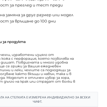
ост за преглед и тест преди
а замяна за друг размер или модел
ост за връщане до 100 дни
и за продукта
чехли, изработени изцяло от
кожа с перфорация, която позволява на
 дишат. Повдигната и много удобна
е се грижи за Вашия ежедневен
илни и леки, чехлите са подходящи за
олзване както вкъщи и навън, така и в
да. Моделът е отличен избор за хора,
 дълго на крак или страдат от болки в
ТА НА СТЕЛКАТА Е ИЗМЕРЕНА ИНДИВИДУАЛНО ЗА ВСЕКИ
ЧИФТ.