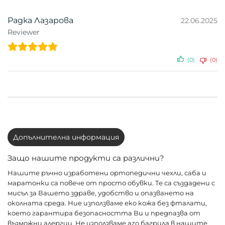
Радка Лазарова
22.06.2025
Reviewer
(0)
(0)
Допълнителна информация
Защо нашите продукти са различни?
Нашите ръчно изработени ортопедични чехли, саба и
маратонки са повече от просто обувки. Те са създадени с
мисъл за Вашето здраве, удобство и опазването на
околната среда. Ние използваме еко кожа без фталати,
което гарантира безопасността Ви и предпазва от
възможни алергии. Не използваме azo багрила в нашите