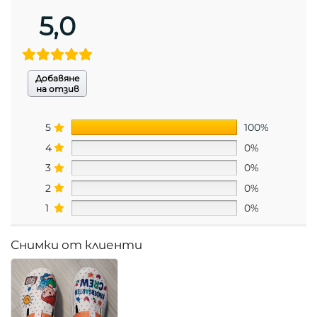
5,0
Добавяне
на отзив
5
100%
4
0%
3
0%
2
0%
1
0%