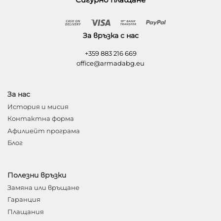
Cash
Visa
Bank
PayPal
On
Transfer
За връзка с нас
Delivery
+359 883 216 669
office@armadabg.eu
За нас
История и мисия
Контактна форма
Афилиейт програма
Блог
Полезни връзки
Замяна или връщане
Гаранция
Плащания