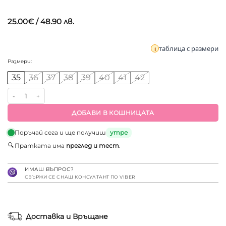
потребителски
оценки
25.00
€
/ 48.90 лв.
таблица с размери
Размери:
35
36
37
38
39
40
41
42
количество за Дамско анатомично сабо на платформа за детска
ДОБАВИ В КОШНИЦАТА
Поръчай сега и ще получиш
утре
🔍
Пратката има
преглед и тест
.
ИМАШ ВЪПРОС?
СВЪРЖИ СЕ С НАШ КОНСУЛТАНТ ПО VIBER
Доставка и Връщане