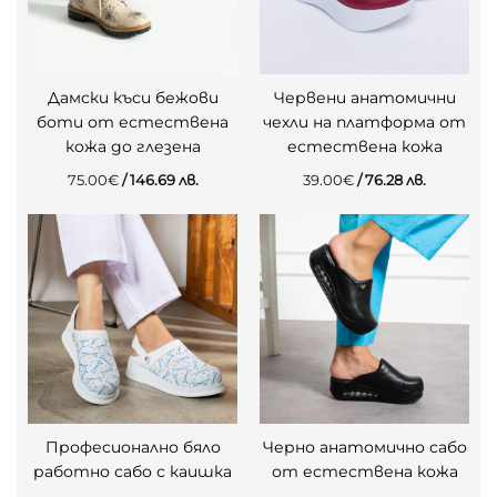
Дамски къси бежови
Червени анатомични
боти от естествена
чехли на платформа от
кожа до глезена
естествена кожа
75.00
€
/ 146.69 лв.
39.00
€
/ 76.28 лв.
Професионално бяло
Черно анатомично сабо
работно сабо с каишка
от естествена кожа