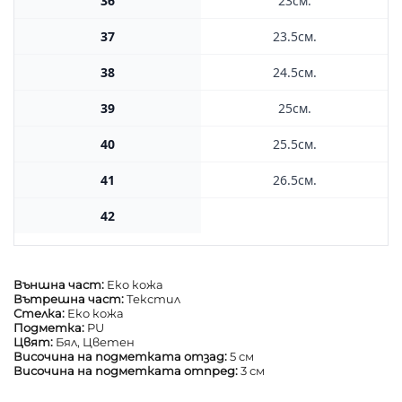
36
23см.
37
23.5см.
38
24.5см.
39
25см.
40
25.5см.
41
26.5см.
42
Външна част:
Еко кожа
Вътрешна част:
Текстил
Стелка:
Еко кожа
Подметка:
PU
Цвят:
Бял, Цветен
Височина на подметката отзад:
5 см
Височина на подметката отпред:
3 см