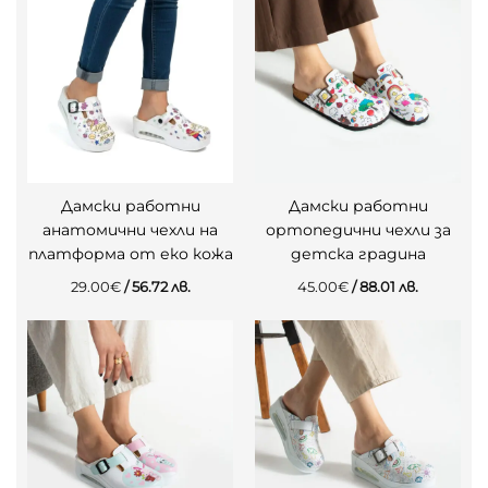
Дамски работни
Дамски работни
анатомични чехли на
ортопедични чехли за
платформа от еко кожа
детска градина
29.00
€
/ 56.72 лв.
45.00
€
/ 88.01 лв.