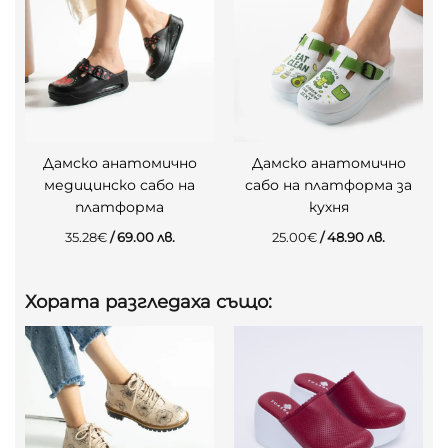
Дамско анатомично
Дамско анатомично
медицинско сабо на
сабо на платформа за
платформа
кухня
35.28
€
/ 69.00 лв.
25.00
€
/ 48.90 лв.
Хората разгледаха също: