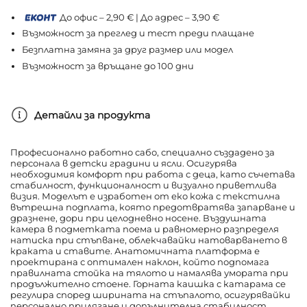
До офис – 2,90 € | До адрес – 3,90 €
Възможност за преглед и тест преди плащане
Безплатна замяна за друг размер или модел
Възможност за връщане до 100 дни
Детайли за продукта
Професионално работно сабо, специално създадено за
персонала в детски градини и ясли. Осигурява
необходимия комфорт при работа с деца, като съчетава
стабилност, функционалност и визуално приветлива
визия. Моделът е изработен от еко кожа с текстилна
вътрешна подплата, която предотвратява запарване и
дразнене, дори при целодневно носене. Въздушната
камера в подметката поема и равномерно разпределя
натиска при стъпване, облекчавайки натоварването в
краката и ставите. Анатомичната платформа е
проектирана с оптимален наклон, който подпомага
правилната стойка на тялото и намалява умората при
продължително стоене. Горната каишка с катарама се
регулира според ширината на стъпалото, осигурявайки
персонално прилягане и допълнителна стабилност.