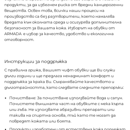
продукти, за да избегнем риска от вредни канцерогенни
вещества. Освен това, всички наши процеси на
производство са без разтворители, което намалява
вредата към околната среда и осигурява допълнителна
безопасност за Вашата кожа. Изборът на обувки от
ARMADA е избор за качество, удобство и екологична
отговорност.
Инструкции за поддръжка
С правилна грижа, Вашият чифт обувки ще Ви служи
дълги години и ще предлага ненадминат комфорт и
поддръжка за крака Ви. Съхранявайте качеството и
дълготрайността, като следвате следните препоръки:
Почистване: За почистване използвайте вода и сапун.
Почистете външната част на обувките с мека кърпа
или гъба. Не използвате абразивни препарати или
такива на спиртна основа, тъй като те могат да
повредят кожата или боята.
Продукти изработени от естествена кожа подлежат