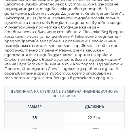
Сабото е изключително леко и устойчиво на износване,
подходящо за интензивна ежедневна употреба в
динамична работна среда. Дизайнът „Kindergarten Crew“ с
илюстрации и цветни елементи създава положително
излъчване и насърчава връзката с децата в учебна среда.
✔ Анатомична подметка с въздушна камера –
стабилност и облекчено стъпване ✔ Еко кожа без вредни
химикали – лесна за почистване ✔ Текстилна подплата –
предотвратява запарване и дразнене ✔ Ергономична
платформа с оптимален наклон – правилна стойка при
продължително стоене ✔ Регулируема каишка –
адаптация към индивидуалната ширина на крака ✔
Олекотен модел с висока устойчивост на деформация ✔
Ръчна изработка с внимание към комфорта и здравето ✔
Принт „Kindergarten Crew“ – идеален за работа с деца в
образователна среда Удобство, което отговаря на
темпото на един активен ден в детската градина.
ДЪЛЖИНАТА НА СТЕЛКАТА Е ИЗМЕРЕНА ИНДИВИДУАЛНО ЗА
ВСЕКИ ЧИФТ.
РАЗМЕР
ДЪЛЖИНА
35
22.5см.