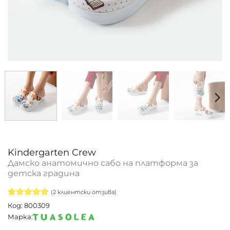
Kindergarten Crew
Дамско анатомично сабо на платформа за
детска градина
(
2
клиентски отзива)
Оценен
2
5
Код: 800309
от 5,
Марка:
базирано
на