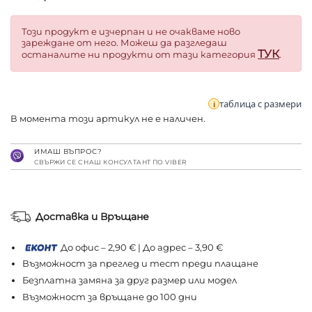
Този продукт е изчерпан и не очакваме ново
зареждане от него. Можеш да разгледаш
ТУК
останалите ни продукти от тази категория
.
таблица с размери
В момента този артикул не е наличен.
ИМАШ ВЪПРОС?
СВЪРЖИ СЕ С НАШ КОНСУЛТАНТ ПО VIBER
Доставка и Връщане
До офис – 2,90 € | До адрес – 3,90 €
Възможност за преглед и тест преди плащане
Безплатна замяна за друг размер или модел
Възможност за връщане до 100 дни