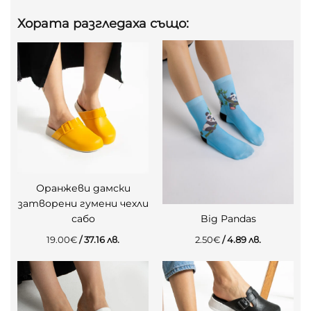
Хората разгледаха също:
Оранжеви дамски
затворени гумени чехли
сабо
Big Pandas
19.00
€
/ 37.16 лв.
2.50
€
/ 4.89 лв.