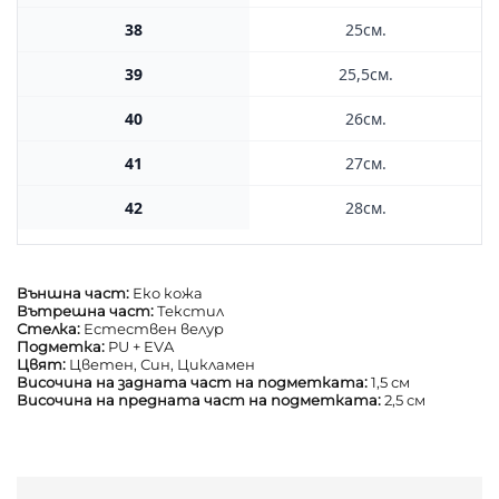
38
25см.
39
25,5см.
40
26см.
41
27см.
42
28см.
Външна част:
Еко кожа
Вътрешна част:
Текстил
Стелка:
Естествен велур
Подметка:
PU + EVA
Цвят:
Цветен, Син, Цикламен
Височина на задната част на подметката:
1,5 см
Височина на предната част на подметката:
2,5 см