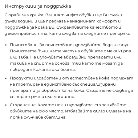
Инструкции за поддръжка
С правилна грижа, Вашият чифт обувки ще Ви служи
дълги години и ще предлага ненадминат комфорт и
поддръжка за крака Ви. Съхранявайте качеството и
дълготрайността, като следвате следните препоръки:
Почистване: За почистване използвайте вода и сапун.
Почистете външната част на обувките с мека кърпа
или гъба. Не използвате абразивни препарати или
такива на спиртна основа, тъй като те могат да
повредят кожата или боята.
Продукти изработени от естествена кожа подлежат
на третиране единствено със специализирани
препарати за обработка на кожа. Същите не следва да
се перат ръчно или машинно.
Съхранение: Когато не ги използвате, съхранявайте
обувките на сухо място. Избягвайте дълго излагане на
пряка слънчева светлина.