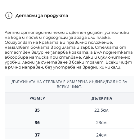
Детайли за продукта
Летни ортопедични чехли с цветен дизайн, устойчиви
на вода и пясък и подходящи за града или плажа.
Осигуряват на краката Ви правилно положение,
намаляват болката в ходилата и гърба. Стелката от
естествен велур не запарва краката, а EVA подметката
абсорбира натиска при стъпване. Леки и изключително
удобни, лесни за съчетаване в всеки тоалет. Всеки чифт
е ръчно направен, без употреба на вредни химикали.
ДЪЛЖИНАТА НА СТЕЛКАТА Е ИЗМЕРЕНА ИНДИВИДУАЛНО ЗА
ВСЕКИ ЧИФТ.
РАЗМЕР
ДЪЛЖИНА
35
22,5см.
36
23см.
37
24см.