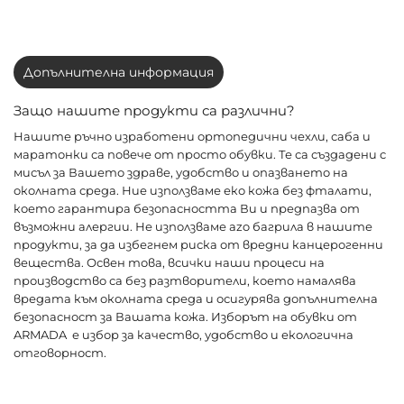
Допълнителна информация
Защо нашите продукти са различни?
Нашите ръчно изработени ортопедични чехли, саба и
маратонки са повече от просто обувки. Те са създадени с
мисъл за Вашето здраве, удобство и опазването на
околната среда. Ние използваме еко кожа без фталати,
което гарантира безопасността Ви и предпазва от
възможни алергии. Не използваме azo багрила в нашите
продукти, за да избегнем риска от вредни канцерогенни
вещества. Освен това, всички наши процеси на
производство са без разтворители, което намалява
вредата към околната среда и осигурява допълнителна
безопасност за Вашата кожа. Изборът на обувки от
ARMADA е избор за качество, удобство и екологична
отговорност.