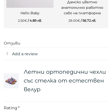
Дамско цветно
анатомично работно
Hello Baby
сабо на платформа
2.50
€
/ 4.89 лв.
29.00
€
/ 56.72 лв.
Отзиви
Add a review
Летни ортопедични чехли
със стелка от естествен
велур
Rating
*