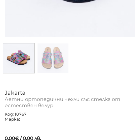
Jakarta
Летни ортопедични чехли със стелка от
естествен велур
Код: 10767
Марка:
0.00
€
/ 0.00 лв.