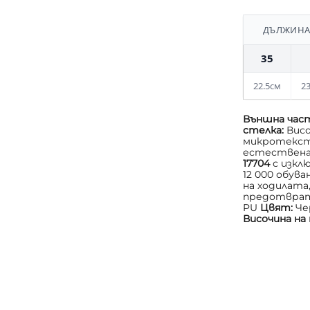
ДЪЛЖИНАТ
35
22.5см
23
Външна час
стелка:
Вис
микротексти
естествена
17704
с изкл
12 000 обува
на ходилата
предотврат
PU
Цвят:
Че
Височина н