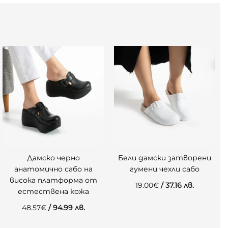
Дамско черно
Бели дамски затворени
анатомично сабо на
гумени чехли сабо
висока платформа от
19.00
€
/ 37.16 лв.
естествена кожа
48.57
€
/ 94.99 лв.