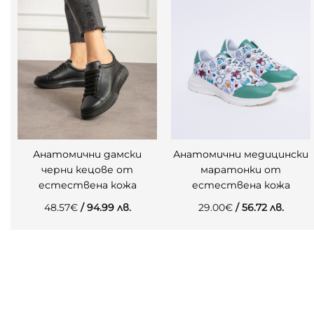
Анатомични дамски
Анатомични медицински
черни кецове от
маратонки от
естествена кожа
естествена кожа
48.57
€
/ 94.99 лв.
29.00
€
/ 56.72 лв.