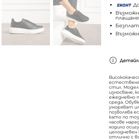
До
Възможн
плащане
Безплатн
Възможн
Детайл
Висококачес
естествена 
стил. Модел
износване, 
ежедневно п
среда. Обувк
уморяват и
позволява е
като по тоз
часове наре
ходило осиг
целодневен
отлично с вс