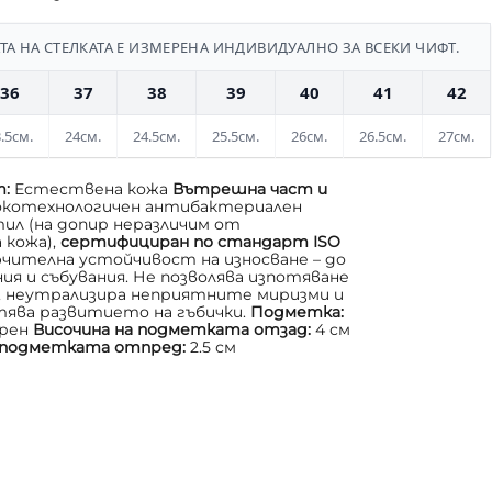
А НА СТЕЛКАТА Е ИЗМЕРЕНА ИНДИВИДУАЛНО ЗА ВСЕКИ ЧИФТ.
36
37
38
39
40
41
42
.5см.
24см.
24.5см.
25.5см.
26см.
26.5см.
27см.
т:
Естествена кожа
Вътрешна част и
окотехнологичен антибактериален
л (на допир неразличим от
 кожа),
сертифициран по стандарт ISO
ючителна устойчивост на износване – до
ния и събувания. Не позволява изпотяване
, неутрализира неприятните миризми и
ява развитието на гъбички.
Подметка:
рен
Височина на подметката отзад:
4 см
а подметката отпред:
2.5 см