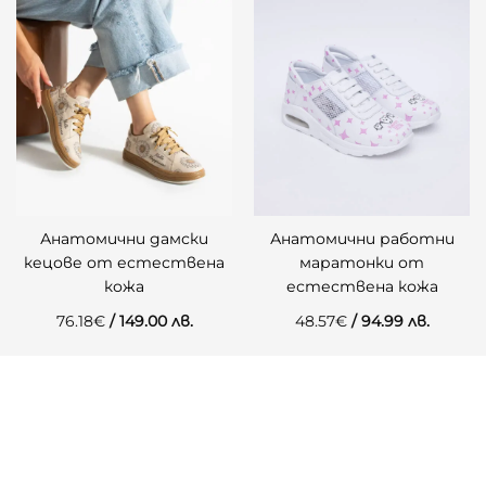
Анатомични дамски
Анатомични работни
кецове от естествена
маратонки от
кожа
естествена кожа
76.18
€
/ 149.00 лв.
48.57
€
/ 94.99 лв.