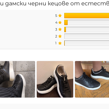
 дамски черни кецове от естеств
5
4
3
2
1