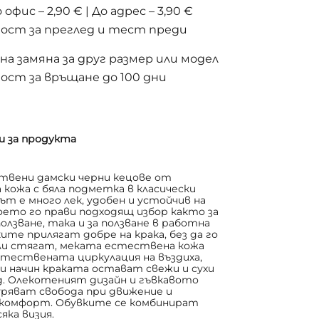
 офис – 2,90 € | До адрес – 3,90 €
ост за преглед и тест преди
а замяна за друг размер или модел
ост за връщане до 100 дни
и за продукта
твени дамски черни кецове от
кожа с бяла подметка в класически
ът е много лек, удобен и устойчив на
което го прави подходящ избор както за
олзване, така и за ползване в работна
ите прилягат добре на крака, без да го
ли стягат, меката естествена кожа
стествената циркулация на въздиха,
и начин краката остават свежи и сухи
д. Олекотеният дизайн и гъвкавото
уряват свобода при движение и
 комфорт. Обувките се комбинират
яка визия.