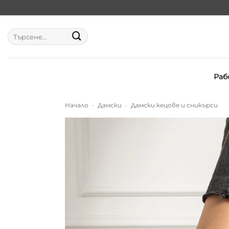
Skip
to
content
Търсене
за:
Раб
Начало
-
Дамски
-
Дамски кецове и сникърси