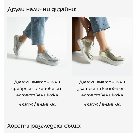
Други налични дизайни:
Дамски анатомични
Дамски анатомични
сребристи кецове от
златисти кецове от
естествена кожа
естествена кожа
48.57
€
/ 94.99 лв.
48.57
€
/ 94.99 лв.
Хората разгледаха също: