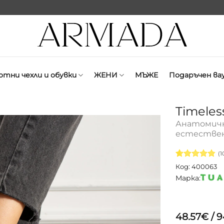
отни чехли и обувки
ЖЕНИ
МЪЖЕ
Подаръчен ва
Timeles
Анатомичн
естествен
(
1
Оценен
100
Код: 400063
4.84
от 5,
Марка:
базирано
на
потребителск
оценки
48.57
€
/ 9