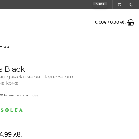
VIBER
0.00
€
/ 0.00 лв.
учер
s Black
и дамски черни кецове от
а кожа
00
клиентски отзива)
и
4.99 лв.