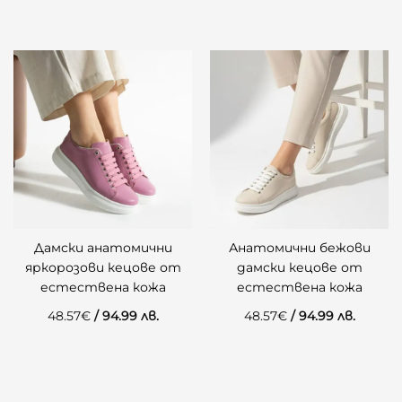
Дамски анатомични
Анатомични бежови
яркорозови кецове от
дамски кецове от
естествена кожа
естествена кожа
48.57
€
/ 94.99 лв.
48.57
€
/ 94.99 лв.