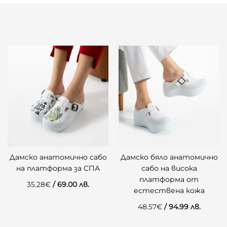
Дамско анатомично сабо
Дамско бяло анатомично
на платформа за СПА
сабо на висока
платформа от
35.28
€
/ 69.00 лв.
естествена кожа
48.57
€
/ 94.99 лв.