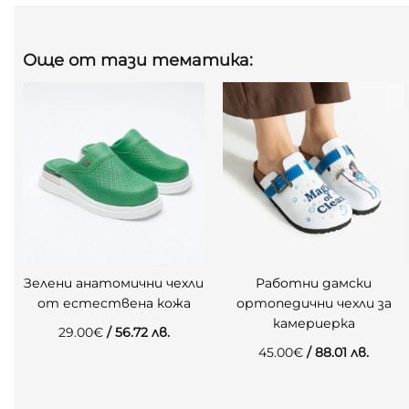
Още от тази тематика:
Зелени анатомични чехли
Работни дамски
от естествена кожа
ортопедични чехли за
камериерка
29.00
€
/ 56.72 лв.
45.00
€
/ 88.01 лв.