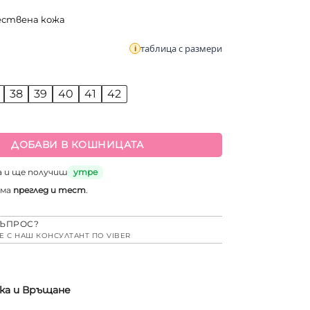
ествена кожа
таблица с размери
38
39
40
41
42
а Анатомични дамски черни кецове от естествена кожа
ДОБАВИ В КОШНИЦАТА
а и ще получиш
утре
има
преглед и тест
.
ЪПРОС?
Е С НАШ КОНСУЛТАНТ ПО VIBER
ка и Връщане