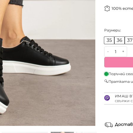
100% ест
Размери:
35
36
37
количество з
Поръчай сег
🔍
Пратката 
ИМАШ В
СВЪРЖИ С
Достав