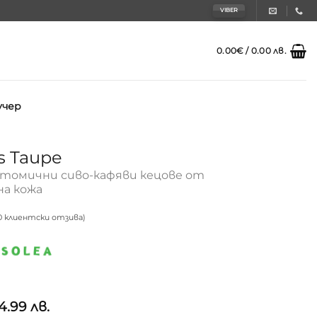
VIBER
0.00
€
/ 0.00 лв.
учер
s Taupe
атомични сиво-кафяви кецове от
а кожа
0
клиентски отзива)
и
4.99 лв.