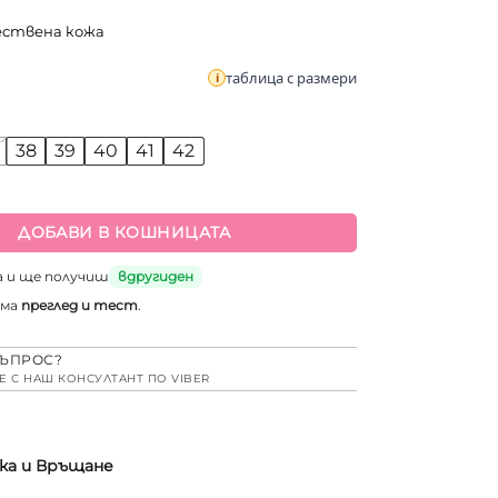
ествена кожа
таблица с размери
38
39
40
41
42
а Дамски анатомични сиво-кафяви кецове от естествена кож
ДОБАВИ В КОШНИЦАТА
а и ще получиш
вдругиден
има
преглед и тест
.
ЪПРОС?
Е С НАШ КОНСУЛТАНТ ПО VIBER
ка и Връщане