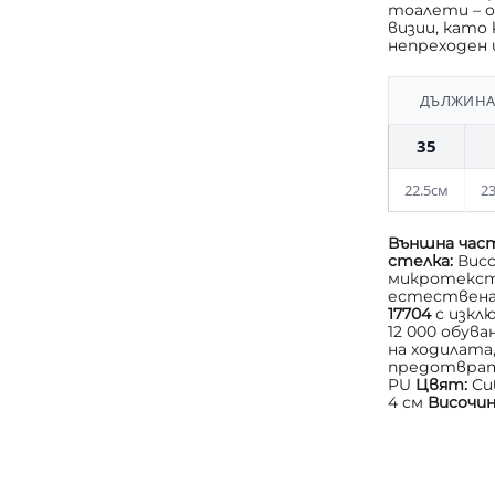
тоалети – 
визии, като
непреходен 
ДЪЛЖИНАТ
35
22.5см
23
Външна час
стелка:
Вис
микротексти
естествена
17704
с изкл
12 000 обува
на ходилата
предотврат
PU
Цвят:
Си
4 см
Височи