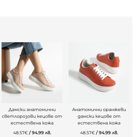
Дамски анатомични
Анатомични оранжеви
светлорозови кецове от
дамски кецове от
естествена кожа
естествена кожа
48.57
€
/ 94.99 лв.
48.57
€
/ 94.99 лв.