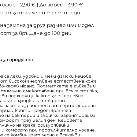
 офис – 2,90 € | До адрес – 3,90 €
ост за преглед и тест преди
а замяна за друг размер или модел
ост за връщане до 100 дни
и за продукта
pe са леки, удобни и меки дамски кецове,
 от висококачествена естествена кожа
во-кафяв нюанс. Подметката е гъвкава и
птимално омекотяване при всяка стъпка,
ави подходящи както за ежедневна
а и за разходки на открито.
 част е изработена от сертифициран
риал, който предотвратява
о на бактерии и гъбички, гарантирайки
омфорт през целия ден. Кецовете
лично на крака, осигурявайки
 и комфорт при продължително носене.
pe се комбинират лесно с всякакви