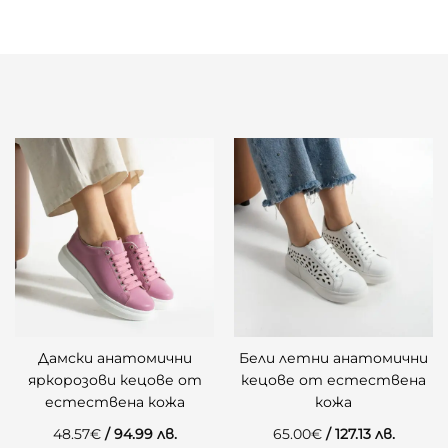
Дамски анатомични
Бели летни анатомични
яркорозови кецове от
кецове от естествена
естествена кожа
кожа
48.57
€
/ 94.99 лв.
65.00
€
/ 127.13 лв.