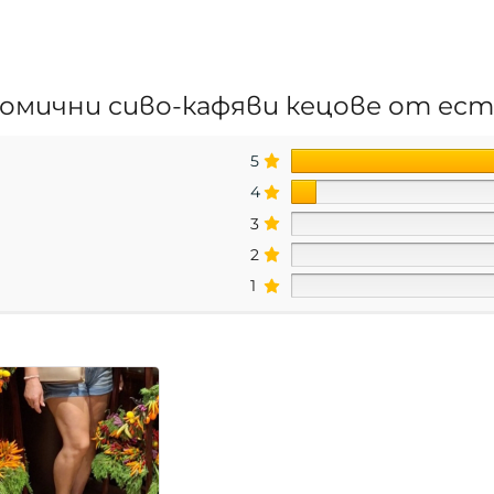
омични сиво-кафяви кецове от ес
5
4
3
2
1