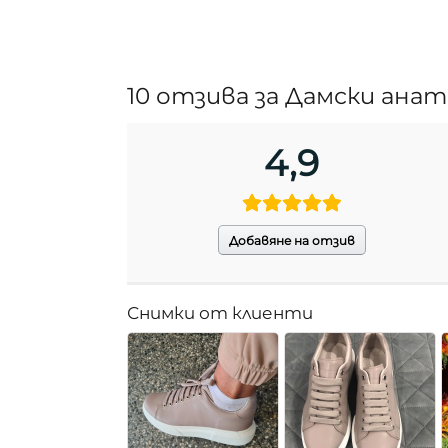
10 отзива за
Дамски анат
4,9
Добавяне на отзив