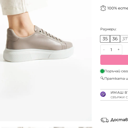
100% ест
Размери:
35
36
37
количество з
Поръчай сег
🔍
Пратката 
ИМАШ В
СВЪРЖИ С
Достав