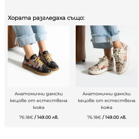
Хората разгледаха също:
Анатомични дамски
Анатомични дамски
кецове от естествена
кецове от естествена
кожа
кожа
76.18
€
/ 149.00 лв.
76.18
€
/ 149.00 лв.