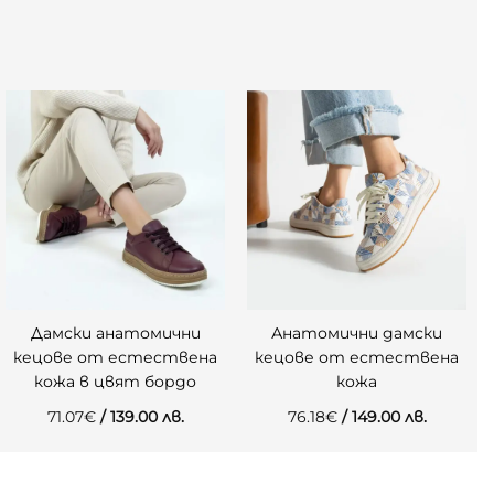
Дамски анатомични
Анатомични дамски
кецове от естествена
кецове от естествена
кожа в цвят бордо
кожа
71.07
€
/ 139.00 лв.
76.18
€
/ 149.00 лв.