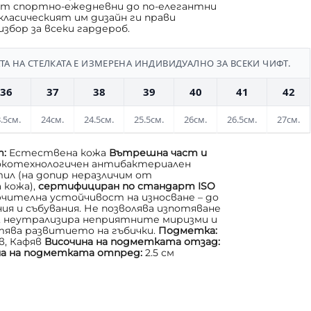
от спортно-ежедневни до по-елегантни
 класическият им дизайн ги прави
избор за всеки гардероб.
А НА СТЕЛКАТА Е ИЗМЕРЕНА ИНДИВИДУАЛНО ЗА ВСЕКИ ЧИФТ.
36
37
38
39
40
41
42
.5см.
24см.
24.5см.
25.5см.
26см.
26.5см.
27см.
т:
Естествена кожа
Вътрешна част и
окотехнологичен антибактериален
л (на допир неразличим от
 кожа),
сертифициран по стандарт ISO
ючителна устойчивост на износване – до
ния и събувания. Не позволява изпотяване
, неутрализира неприятните миризми и
ява развитието на гъбички.
Подметка:
в, Кафяв
Височина на подметката отзад:
на на подметката отпред:
2.5 см