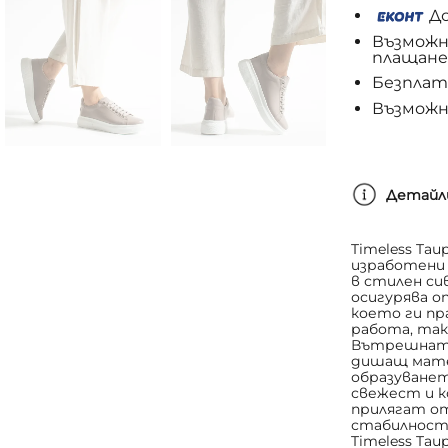
До
Възможн
плащане
Безплатн
Възможн
Детайл
Timeless Tau
изработени
в стилен си
осигурява о
което ги пр
работа, так
Вътрешната
дишащ мате
образуванет
свежест и к
прилягат от
стабилност
Timeless Tau