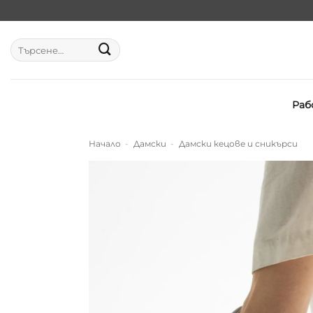
Skip
to
content
Търсене
за:
Раб
Начало
-
Дамски
-
Дамски кецове и сникърси