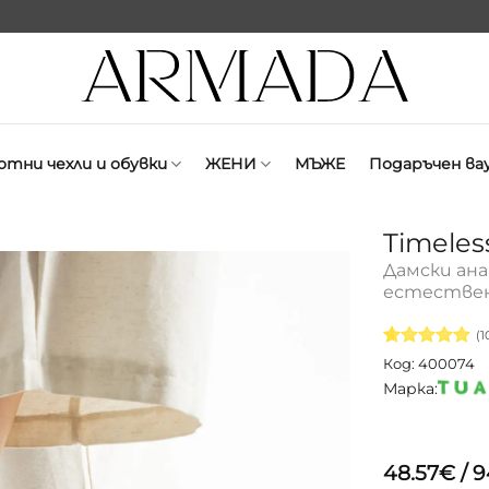
отни чехли и обувки
ЖЕНИ
МЪЖЕ
Подаръчен ва
Timeles
Дамски ан
естествен
(
1
Оценен
10
Код: 400074
4.9
от 5,
Марка:
базирано
на
потребителск
оценки
48.57
€
/ 9