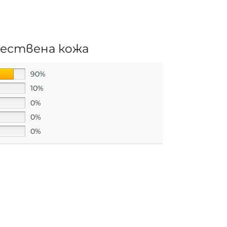
тествена кожа
90%
10%
0%
0%
0%