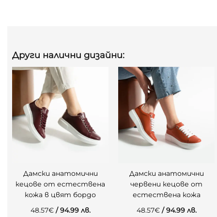
Други налични дизайни:
Дамски анатомични
Дамски анатомични
кецове от естествена
червени кецове от
кожа в цвят бордо
естествена кожа
48.57
€
/ 94.99 лв.
48.57
€
/ 94.99 лв.