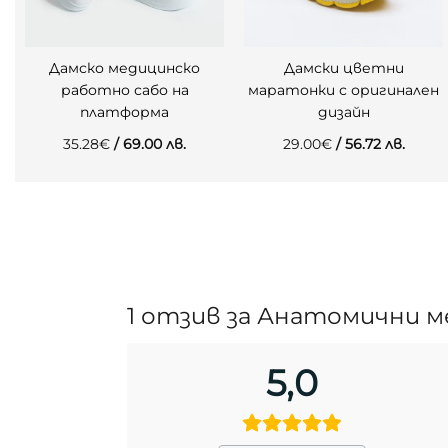
Дамско медицинско
Дамски цветни
работно сабо на
маратонки с оригинален
платформа
дизайн
35.28
€
/ 69.00 лв.
29.00
€
/ 56.72 лв.
1 отзив за
Анатомични ме
5,0