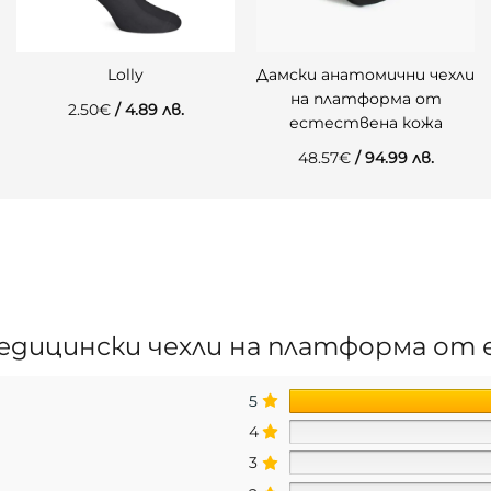
Lolly
Дамски анатомични чехли
на платформа от
2.50
€
/ 4.89 лв.
естествена кожа
48.57
€
/ 94.99 лв.
дицински чехли на платформа от
5
4
3