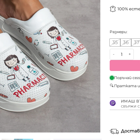
100% ест
Размери:
35
36
37
количество з
Поръчай сег
🔍
Пратката 
ИМАШ В
СВЪРЖИ С
Достав