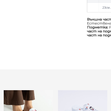
23см.
Външна час
Естествена
Подметка:
част на по
част на по