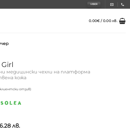
VIBER
0.00
€
/ 0.00 лв.
учер
Girl
и медицински чехли на платформа
вена кожа
клиентски отзив)
и
6.28 лв.