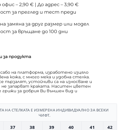
 офис – 2,90 € | До адрес – 3,90 €
ост за преглед и тест преди
а замяна за друг размер или модел
ост за връщане до 100 дни
и за продукта
сабо на платформа, изработено изцяло
на кожа, с много мека и удобна стелка.
се пързалят, устойчиви са на износване и
 не запарват краката. Наситен цветен
 грижи за добрия Ви външен вид и
.
А НА СТЕЛКАТА Е ИЗМЕРЕНА ИНДИВИДУАЛНО ЗА ВСЕКИ
ЧИФТ.
37
38
39
40
41
42