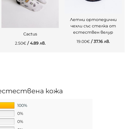
Летни ортопедични
чехли със стелка от
естествен велур
Cactus
19.00
€
/ 37.16 лв.
2.50
€
/ 4.89 лв.
 естествена кожа
100%
0%
0%