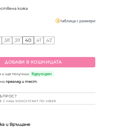
ествена кожа
таблица с размери
38
39
40
41
42
а Анатомични медицински чехли на платформа от естествен
ДОБАВИ В КОШНИЦАТА
а и ще получиш
вдругиден
има
преглед и тест
.
ЪПРОС?
Е С НАШ КОНСУЛТАНТ ПО VIBER
ка и Връщане