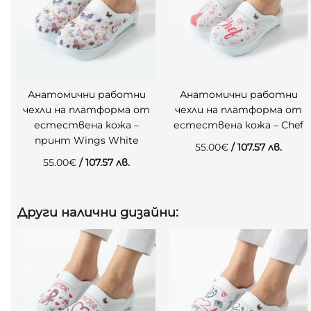
Анатомични работни
Анатомични работни
чехли на платформа от
чехли на платформа от
естествена кожа –
естествена кожа – Chef
принт Wings White
55.00
€
/ 107.57 лв.
55.00
€
/ 107.57 лв.
Други налични дизайни: