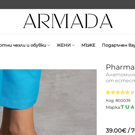
отни чехли и обувки
ЖЕНИ
МЪЖЕ
Подаръчен ва
Pharma 
Анатомичн
от естест
(
1
Оценен
1
5
Код: 800039
от 5,
Марка:
базирано
на
потребителск
оценки
39.00
€
/ 7