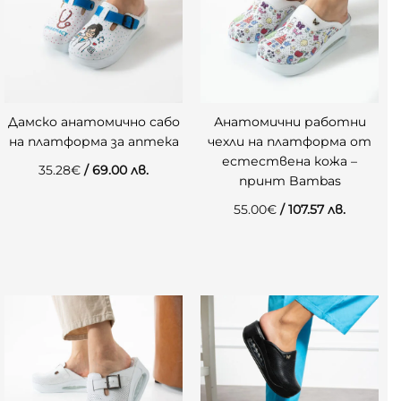
Дамско анатомично сабо
Анатомични работни
на платформа за аптека
чехли на платформа от
естествена кожа –
35.28
€
/ 69.00 лв.
принт Bambas
55.00
€
/ 107.57 лв.