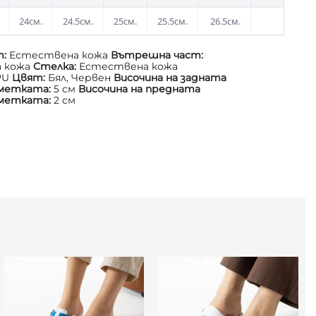
24см.
24.5см.
25см.
25.5см.
26.5см.
т:
Естествена кожа
Вътрешна част:
 кожа
Стелка:
Естествена кожа
PU
Цвят:
Бял, Червен
Височина на задната
дметката:
5 см
Височина на предната
дметката:
2 см