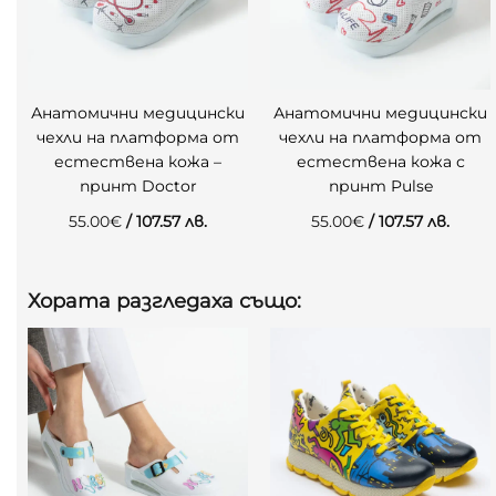
Анатомични медицински
Анатомични медицински
чехли на платформа от
чехли на платформа от
естествена кожа –
естествена кожа с
принт Doctor
принт Pulse
55.00
€
/ 107.57 лв.
55.00
€
/ 107.57 лв.
Хората разгледаха също: