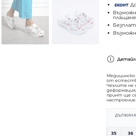
До
Възможн
плащане
Безплатн
Възможн
Детайл
Медицинско 
от естестве
Чехлите не 
деформация,
принт ще се
настроение
ДЪЛЖИНАТ
35
36