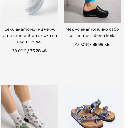
Бели анатомични чехли
Черно анатомично сабо
от естествена кожа на
от естествена кожа
платформа
45.50
€
/ 88.99 лв.
39.00
€
/ 76.28 лв.