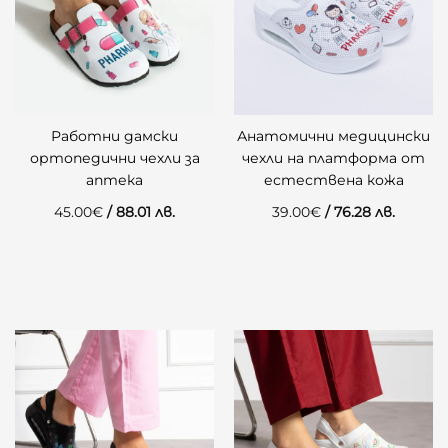
Работни дамски
Анатомични медицински
ортопедични чехли за
чехли на платформа от
аптека
естествена кожа
45.00
€
/ 88.01 лв.
39.00
€
/ 76.28 лв.