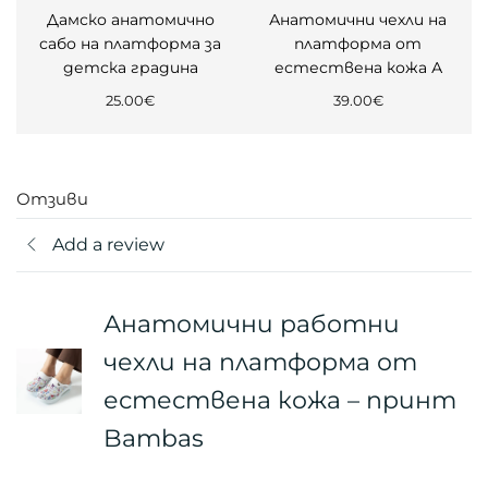
Дамско анатомично
Анатомични чехли на
сабо на платформа за
платформа от
детска градина
естествена кожа А
25.00
€
39.00
€
Отзиви
Add a review
Анатомични работни
чехли на платформа от
естествена кожа – принт
Bambas