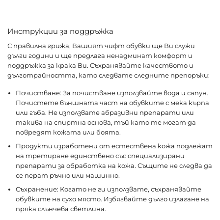
Инструкции за поддръжка
С правилна грижа, Вашият чифт обувки ще Ви служи
дълги години и ще предлага ненадминат комфорт и
поддръжка за крака Ви. Съхранявайте качеството и
дълготрайността, като следвате следните препоръки:
Почистване: За почистване използвайте вода и сапун.
Почистете външната част на обувките с мека кърпа
или гъба. Не използвате абразивни препарати или
такива на спиртна основа, тъй като те могат да
повредят кожата или боята.
Продукти изработени от естествена кожа подлежат
на третиране единствено със специализирани
препарати за обработка на кожа. Същите не следва да
се перат ръчно или машинно.
Съхранение: Когато не ги използвате, съхранявайте
обувките на сухо място. Избягвайте дълго излагане на
пряка слънчева светлина.