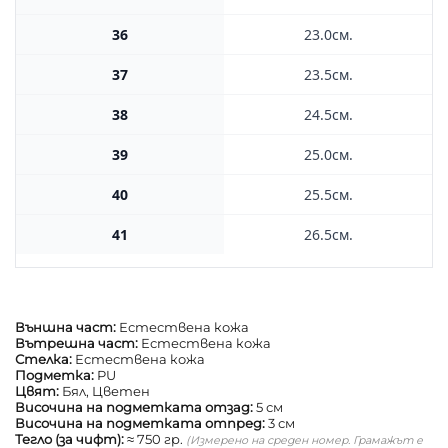
36
23.0см.
37
23.5см.
38
24.5см.
39
25.0см.
40
25.5см.
41
26.5см.
Външна част:
Естествена кожа
Вътрешна част:
Естествена кожа
Стелка:
Естествена кожа
Подметка:
PU
Цвят:
Бял, Цветен
Височина на подметката отзад:
5 см
Височина на подметката отпред:
3 см
Тегло (за чифт):
≈ 750 гр.
(Измерено на среден номер. Грамажът е