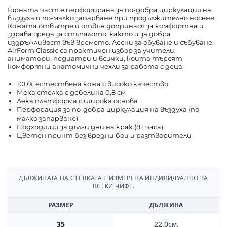
Горната част е перфорирана за по-добра циркулация на
въздуха и по-малко запарване при продължително носене.
Кожата отвътре и отвън допринася за комфортна и
здрава среда за стъпалото, както и за добра
издръжливост във времето. Лесни за обуване и събуване,
AirForm Classic са практичен избор за учители,
аниматори, педиатри и всички, които търсят
комфортни анатомични чехли за работа с деца.
100% естествена кожа с високо качество
Мека стелка с дебелина 0,8 см
Лека платформа с широка основа
Перфорация за по-добра циркулация на въздуха (по-
малко запарване)
Подходящи за дълги дни на крак (8+ часа)
Цветен принт без вредни бои и разтворители
ДЪЛЖИНАТА НА СТЕЛКАТА Е ИЗМЕРЕНА ИНДИВИДУАЛНО ЗА
ВСЕКИ ЧИФТ.
РАЗМЕР
ДЪЛЖИНА
35
22.0см.