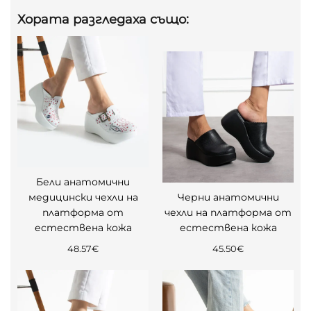
Хората разгледаха също:
Бели анатомични
медицински чехли на
Черни анатомични
платформа от
чехли на платформа от
естествена кожа
естествена кожа
48.57
€
45.50
€