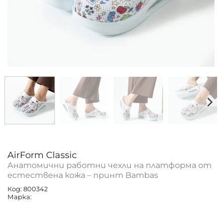
AirForm Classic
Анатомични работни чехли на платформа от
естествена кожа – принт Bambas
Код: 800342
Марка: