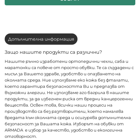
Допълнителна информация
Защо нашите продукти са различни?
Нашите ръчно изработени ортопедични чехли, саба и
маратонки са повече от просто обувки. Те са създадени с
мисъл за Вашето здраве, удобство и опазването на
околната среда. Ние използваме еко кожа без фталати,
което гарантира безопасността Ви и предпазва от
възможни алергии. Не използваме azo багрила в нашите
продукти, за да избегнем риска от вредни канцерогенни
вещества. Освен това, всички наши процеси на
производство са без разтворители, което намалява
вредата към околната среда и осигурява допълнителна
безопасност за Вашата кожа. Изборът на обувки от
ARMADA е избор за качество, удобство и екологична
отговорност.