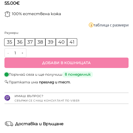
55.00
€
100% естествена кожа
таблица с размери
Размери:
35
36
37
38
39
40
41
количество за Анатомични работни чехли на платформа от ес
ДОБАВИ В КОШНИЦАТА
Поръчай сега и ще получиш
в понеделник
🔍
Пратката има
преглед и тест
.
ИМАШ ВЪПРОС?
СВЪРЖИ СЕ С НАШ КОНСУЛТАНТ ПО VIBER
Доставка и Връщане