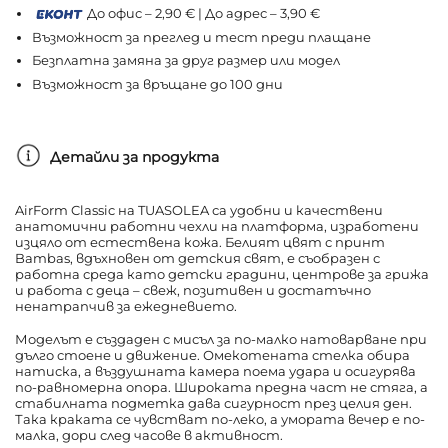
До офис – 2,90 € | До адрес – 3,90 €
Възможност за преглед и тест преди плащане
Безплатна замяна за друг размер или модел
Възможност за връщане до 100 дни
Детайли за продукта
AirForm Classic на TUASOLEA са удобни и качествени
анатомични работни чехли на платформа, изработени
изцяло от естествена кожа. Белият цвят с принт
Bambas, вдъхновен от детския свят, е съобразен с
работна среда като детски градини, центрове за грижа
и работа с деца – свеж, позитивен и достатъчно
ненатрапчив за ежедневието.
Моделът е създаден с мисъл за по-малко натоварване при
дълго стоене и движение. Омекотената стелка обира
натиска, а въздушната камера поема удара и осигурява
по-равномерна опора. Широката предна част не стяга, а
стабилната подметка дава сигурност през целия ден.
Така краката се чувстват по-леко, а умората вечер е по-
малка, дори след часове в активност.