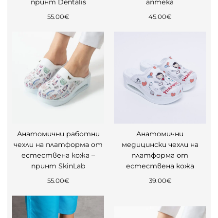
принт Dentalis
аптека
55.00
€
45.00
€
Анатомични работни
Анатомични
чехли на платформа от
медицински чехли на
естествена кожа –
платформа от
принт SkinLab
естествена кожа
55.00
€
39.00
€