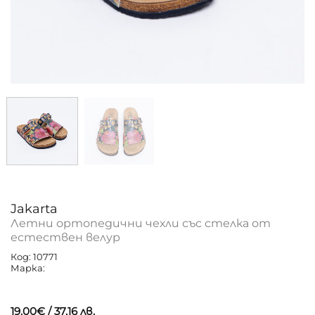
Jakarta
Летни ортопедични чехли със стелка от
естествен велур
Код: 10771
Марка:
19.00
€
/ 37.16 лв.