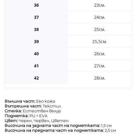
36
23см.
37
24см.
38
25см.
39
25,5см.
40
26см.
41
27см.
42
28см.
Външна част:
Еко кожа
Вътрешна част:
Текстил
Стелка:
Естествен велур
Подметка:
PU + EVA
Цвят:
Черен, Червен, Цветен
Височина на задната част на подметката:
1,5 см
Височина на предната част на подметката:
2,5 см