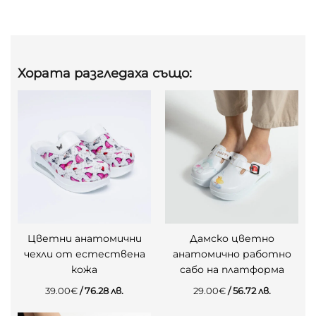
Хората разгледаха също:
Цветни анатомични
Дамско цветно
чехли от естествена
анатомично работно
кожа
сабо на платформа
39.00
€
/ 76.28 лв.
29.00
€
/ 56.72 лв.