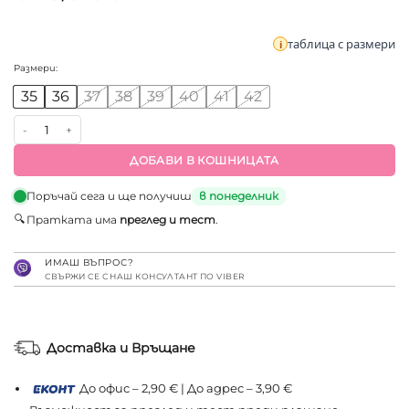
таблица с размери
Размери:
35
36
37
38
39
40
41
42
количество за Летни ортопедични чехли със стелка от естест
ДОБАВИ В КОШНИЦАТА
Поръчай сега и ще получиш
в понеделник
🔍
Пратката има
преглед и тест
.
ИМАШ ВЪПРОС?
СВЪРЖИ СЕ С НАШ КОНСУЛТАНТ ПО VIBER
Доставка и Връщане
До офис – 2,90 € | До адрес – 3,90 €