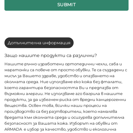
SUBMIT
Допълнителна информация
Защо нашите продукти са различни?
Нашите ръчно изработени ортопедични чехли, саба и
маратонки са повече от просто обувки. Те са създадени с
мисъл за Вашето здраве, удобство и опазването на
околната среда. Ние използваме еко кожа без фталати,
което гарантира безопасността Ви и предпазва от
възможни алергии. Не използваме azo багрила в нашите
продукти, за да избегнем риска от вредни канцерогенни
вещества. Освен това, всички наши процеси на
производство са без разтворители, което намалява
вредата към околната среда и осигурява допълнителна
безопасност за Вашата кожа. Изборът на обувки от
ARMADA е избор за качество, удобство и екологична