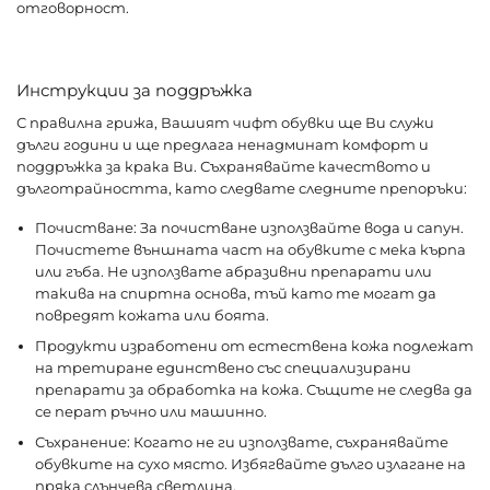
отговорност.
Инструкции за поддръжка
С правилна грижа, Вашият чифт обувки ще Ви служи
дълги години и ще предлага ненадминат комфорт и
поддръжка за крака Ви. Съхранявайте качеството и
дълготрайността, като следвате следните препоръки:
Почистване: За почистване използвайте вода и сапун.
Почистете външната част на обувките с мека кърпа
или гъба. Не използвате абразивни препарати или
такива на спиртна основа, тъй като те могат да
повредят кожата или боята.
Продукти изработени от естествена кожа подлежат
на третиране единствено със специализирани
препарати за обработка на кожа. Същите не следва да
се перат ръчно или машинно.
Съхранение: Когато не ги използвате, съхранявайте
обувките на сухо място. Избягвайте дълго излагане на
пряка слънчева светлина.