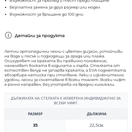
Възможност за преглед и тест преди плащане
Безплатна замяна за друг размер или модел
Възможност за връщане до 100 дни
Детайли за продукта
Летни ортопедични чехли с цветен дизайн, устойчиви
на вода и пясък и подходящи за града или плажа.
Осигуряват на краката Ви правилно положение,
намаляват болката в ходилата и гърба. Стелката от
естествен велур не запарва краката, а EVA подметката
абсорбира натиска при стъпване. Леки и изключително
удобни, лесни за съчетаване в всеки тоалет. Всеки чифт
е ръчно направен, без употреба на вредни химикали.
ДЪЛЖИНАТА НА СТЕЛКАТА Е ИЗМЕРЕНА ИНДИВИДУАЛНО ЗА
ВСЕКИ ЧИФТ.
РАЗМЕР
ДЪЛЖИНА
35
22,5см.