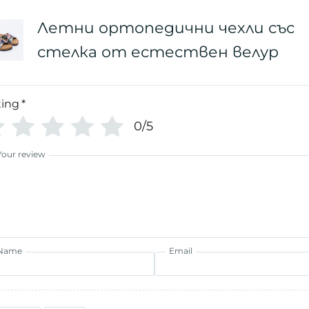
Летни ортопедични чехли със
стелка от естествен велур
ting
*
0/5
Your review
Name
Email