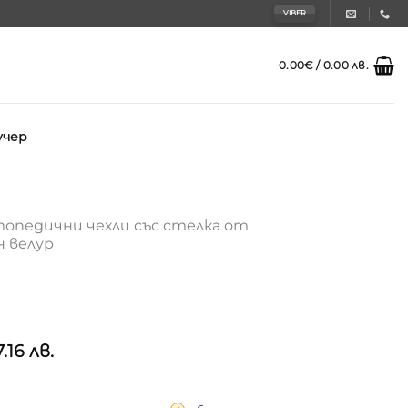
VIBER
0.00
€
/ 0.00 лв.
учер
опедични чехли със стелка от
 велур
7.16 лв.