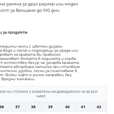
а замяна за друг размер или модел
ост за връщане до 100 дни
и за продукта
едични чехли с цветен дизайн,
 вода и пясък и подходящи за града или
уряват на краката Ви правилно
намаляват болката в ходилата и гърба.
 естествен велур не запарва краката,
тката абсорбира натиска при стъпване.
ючително удобни, лесни за съчетаване в
т. Всеки чифт е ръчно направен, без
 вредни химикали.
ТА НА СТЕЛКАТА Е ИЗМЕРЕНА ИНДИВИДУАЛНО ЗА ВСЕКИ
ЧИФТ.
36
37
38
39
40
41
42