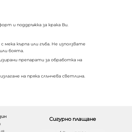
орт и поддръжка за крака Ви.
 мека кърпа или гъба. Не използвате
или боята.
зирани препарати за обработка на
излагане на пряка слънчева светлина.
зин
Сигурно плащане
я
ия