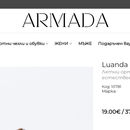
отни чехли и обувки
ЖЕНИ
МЪЖЕ
Подаръчен ва
Luanda
Летни орт
естествен
Код: 10781
Марка:
19.00
€
/ 3