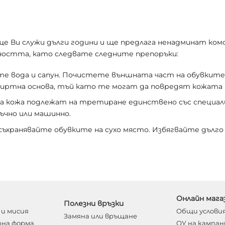
е Ви служи дълги години и ще предлага ненадминат комф
остта, като следвате следните препоръки:
е вода и сапун. Почистете външната част на обувките с
пиртна основа, тъй като те могат да повредят кожата 
кожа подлежат на третиране единствено със специали
ъчно или машинно.
 съхранявайте обувките на сухо място. Избягвайте дълго 
Онлайн мага
Полезни връзки
и мисия
Общи услови
Замяна или връщане
на форма
ОУ на кампан