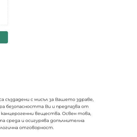
а създадени с мисъл за Вашето здраве,
ира безопасността Ви и предпазва от
и канцерогенни вещества. Освен това,
та среда и осигурява допълнителна
ологична отговорност.