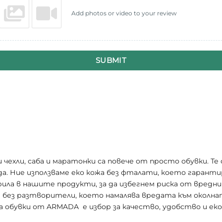
Add photos or video to your review
SUBMIT
хли, саба и маратонки са повече от просто обувки. Те с
да. Ние използваме еко кожа без фталати, което гарант
грила в нашите продукти, за да избегнем риска от вредн
а без разтворители, което намалява вредата към околна
а обувки от ARMADA е избор за качество, удобство и ек