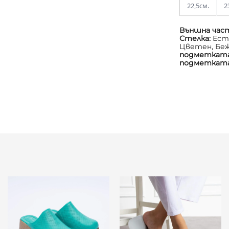
22,5см.
2
Външна час
Стелка:
Ест
Цветен, Бе
подметкат
подметкат