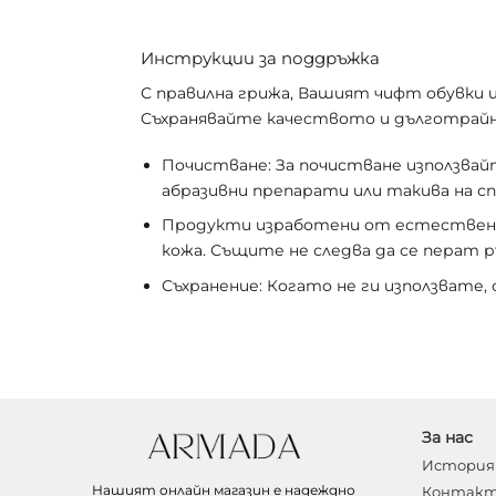
Инструкции за поддръжка
С правилна грижа, Вашият чифт обувки щ
Съхранявайте качеството и дълготрайн
Почистване: За почистване използвайт
абразивни препарати или такива на с
Продукти изработени от естествена 
кожа. Същите не следва да се перат р
Съхранение: Когато не ги използвате,
За нас
История 
Нашият онлайн магазин е надеждно
Контакт