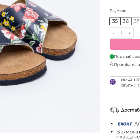
Размери:
35
36
37
количество з
Поръчай сег
🔍
Пратката 
ИМАШ В
СВЪРЖИ С
Достав
До
Възможн
плащане