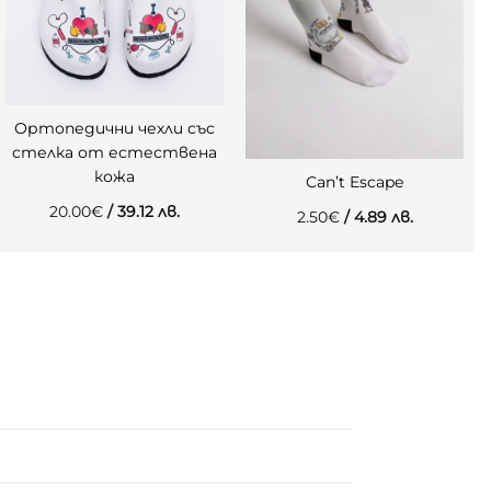
Ортопедични чехли със
стелка от естествена
кожа
Can’t Escape
20.00
€
/ 39.12 лв.
2.50
€
/ 4.89 лв.