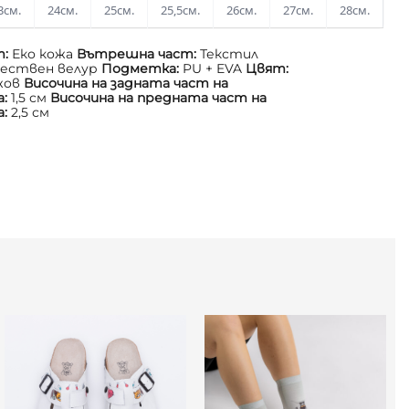
3см.
24см.
25см.
25,5см.
26см.
27см.
28см.
т:
Еко кожа
Вътрешна част:
Текстил
ествен велур
Подметка:
PU + EVA
Цвят:
жов
Височина на задната част на
а:
1,5 см
Височина на предната част на
а:
2,5 см