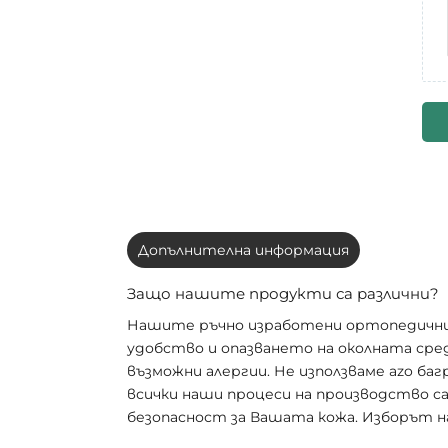
Допълнителна информация
Защо нашите продукти са различни?
Нашите ръчно изработени ортопедични че
удобство и опазването на околната сре
възможни алергии. Не използваме azo ба
всички наши процеси на производство с
безопасност за Вашата кожа. Изборът н