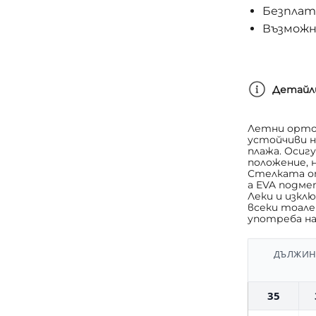
Безплатн
Възможн
Детайл
Летни ортоп
устойчиви на
плажа. Осиг
положение, 
Стелката от
а EVA подме
Леки и изкл
всеки тоале
употреба на
ДЪЛЖИНА
35