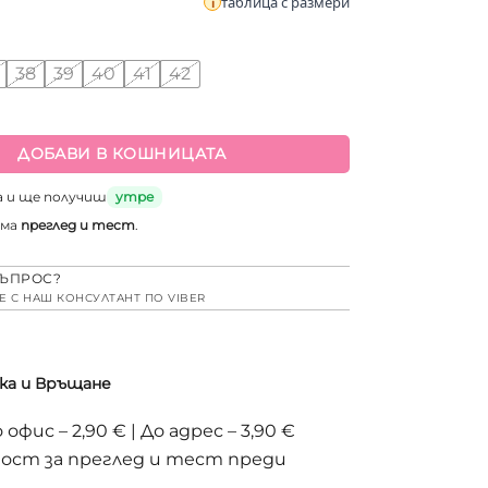
таблица с размери
38
39
40
41
42
а Летни ортопедични чехли със стелка от естествен велур
ДОБАВИ В КОШНИЦАТА
а и ще получиш
утре
има
преглед и тест
.
ЪПРОС?
Е С НАШ КОНСУЛТАНТ ПО VIBER
ка и Връщане
 офис – 2,90 € | До адрес – 3,90 €
ост за преглед и тест преди